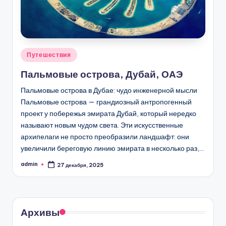
Опубликовано
Путешествия
в
Пальмовые острова, Дубай, ОАЭ
Пальмовые острова в Дубае: чудо инженерной мысли
Пальмовые острова — грандиозный антропогенный
проект у побережья эмирата Дубай, который нередко
называют новым чудом света. Эти искусственные
архипелаги не просто преобразили ландшафт: они
увеличили береговую линию эмирата в несколько раз,…
admin
27 декабря, 2025
Запись
от
Архивы