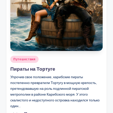
Опубликовано
Путешествия
в
Пираты на Тортуге
Упрочив свое положение, карибские пираты
постепенно превратили Тортугу в мощную кре­пость,
претендовавшую на роль подлинной пи­ратской
метрополии в районе Карибского моря. У этого
скалистого и недоступного островка на­ходился только
один…